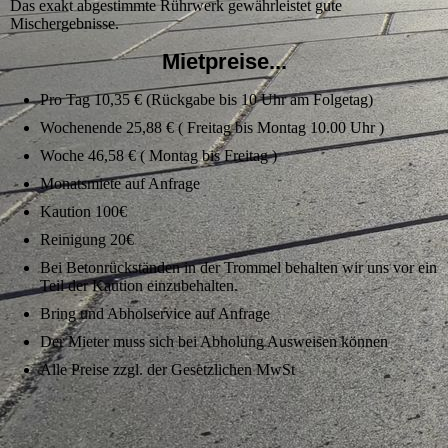
Das exakt abgestimmte Rührwerk gewährleistet gute
Mischergebnisse.
Mietpreise...
Pro Tag 10,35 € (Rückgabe bis 10 Uhr am Folgetag)
Wochenende 25,88 € ( Freitag bis Montag 10.00 Uhr )
Woche 46,58 € ( Montag bis Freitag )
Monatsmiete auf Anfrage
Kaution 100€
Reinigung 20€
Bei Betonrückständen in der Trommel behalten wir uns vor ein
Teil der Kaution einzubehalten.
Bring und Abholservice auf Anfrage
Der Mieter muss sich bei Abholung Ausweisen können
Alle Preise zzgl. der Gesetzlichen MwSt