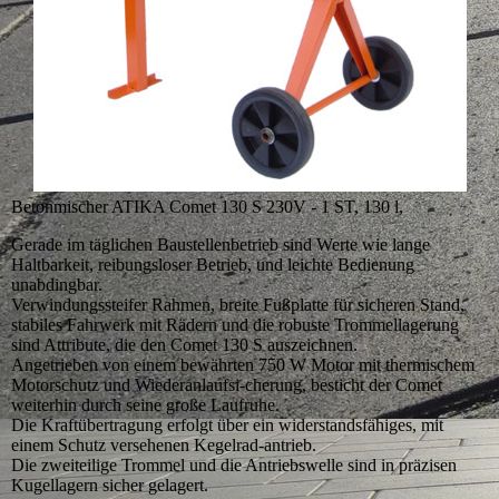
Betonmischer ATIKA Comet 130 S 230V - 1 ST, 130 l,
Gerade im täglichen Baustellenbetrieb sind Werte wie lange
Haltbarkeit, reibungsloser Betrieb, und leichte Bedienung
unabdingbar.
Verwindungssteifer Rahmen, breite Fußplatte für sicheren Stand,
stabiles Fahrwerk mit Rädern und die robuste Trommellagerung
sind Attribute, die den Comet 130 S auszeichnen.
Angetrieben von einem bewährten 750 W Motor mit thermischem
Motorschutz und Wiederanlaufsi-cherung, besticht der Comet
weiterhin durch seine große Laufruhe.
Die Kraftübertragung erfolgt über ein widerstandsfähiges, mit
einem Schutz versehenen Kegelrad-antrieb.
Die zweiteilige Trommel und die Antriebswelle sind in präzisen
Kugellagern sicher gelagert.