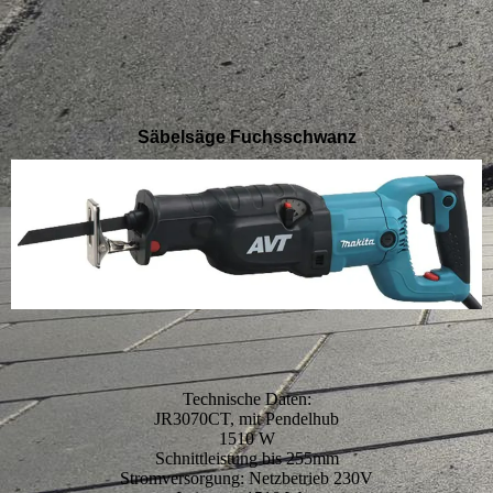
Säbelsäge Fuchsschwanz
Technische Daten:
JR3070CT, mit Pendelhub
1510 W
Schnittleistung bis 255mm
Stromversorgung: Netzbetrieb 230V