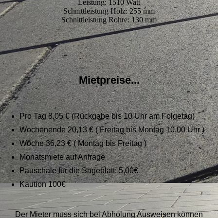
Leistung: 1510 Watt
Schnittleistung Holz: 255 mm
Schnittleistung Rohre: 130 mm
Mietpreise...
Pro Tag 8,05 € (Rückgabe bis 10 Uhr am Folgetag)
Wochenende 20,13 € ( Freitag bis Montag 10.00 Uhr )
Woche 36,23 € ( Montag bis Freitag )
Monatsmiete auf Anfrage
Pauschale für die Sägeblatt: 5,00€
Kaution 100€
Der Mieter muss sich bei Abholung Ausweisen können