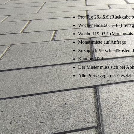
Pro Tag 26,45 € (Rückgabe b
Wochenende 66,13 € (Freitag
Woche 119,03 € (Montag bis 
Monatsmiete auf Anfrage
Zuzüglich Verschleißkosten de
Kaution 100€
Der Mieter muss sich bei A
Alle Preise zzgl. der Gesetz