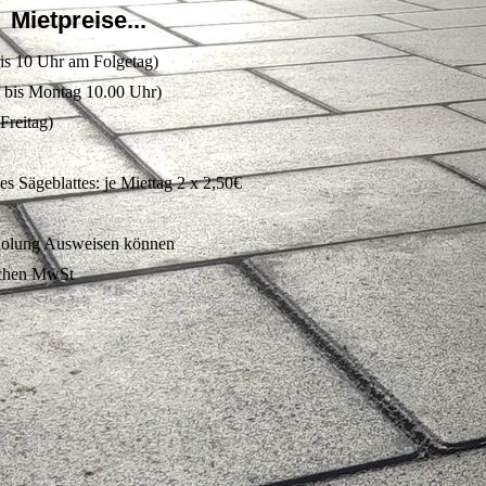
Mietpreise...
is 10 Uhr am Folgetag)
 bis Montag 10.00 Uhr)
Freitag)
s Sägeblattes: je Miettag 2 x 2,50€
bholung Ausweisen können
lichen MwSt