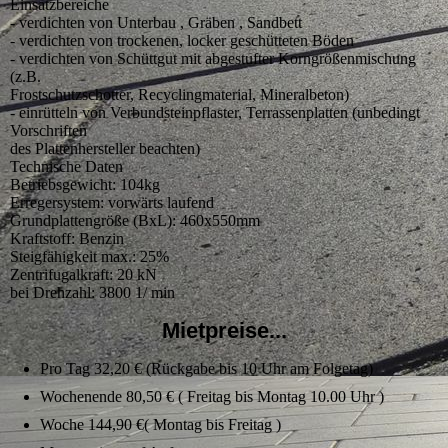
Einsatzbereiche
- verdichten von Unterbau , Gräben , Sandbett
- verdichten von trockenen, locker geschütteten Böden
- verdichten von Schüttgut mit abgestufter Korngrößenmischung
(z.B.
Frostschutzschotter, Recyclingmaterial, Mineralbeton)
- einrütteln von Verbundsteinpflaster, Terrassenplatten (unbedingt
Vorschriften
des Plattenhersteller beachten)
Technische Daten
Betriebsgewicht: 104kg
Erregersystem: vorwärts laufend
Grundplattengröße (BxL): 460x550mm
Kraftstoff: Benzin
Steigfähigkeit max.: 25%
Zentrifugalkraft: 20 kN
bei Drehzahl: 3800 1/ min
Mietpreise...
Pro Tag 32,20 € (Rückgabe bis 10 Uhr am Folgetag)
Wochenende 80,50 € ( Freitag bis Montag 10.00 Uhr )
Woche 144,90 €( Montag bis Freitag )