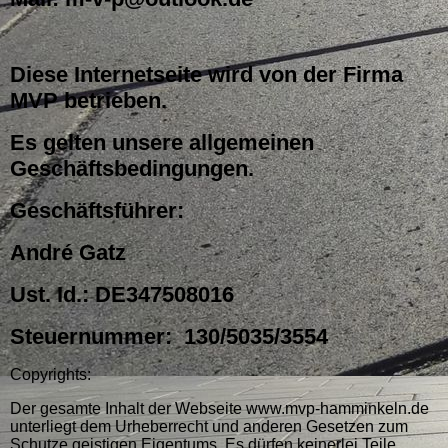
Diese Internetseite wird von der Firma
MVP betrieben.
Es gelten unsere allgemeinen
Geschäftsbedingungen.
Geschäftsführer:
André Gatz
Ust. Id.: DE347508016
Steuernummer: 130/5035/3554
Copyrights:
Der gesamte Inhalt der Webseite www.mvp-hamminkeln.de
unterliegt dem Urheberrecht und anderen Gesetzen zum
Schutze geistigen Eigentums. Es dürfen keinerlei Teile,