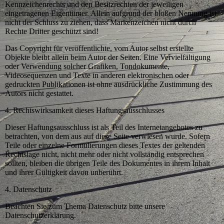
Kennzeichenrechts und den Besitzrechten der jeweiligen
eingetragenen Eigentümer. Allein aufgrund der bloßen Nennung ist
nicht der Schluss zu ziehen, dass Markenzeichen nicht durch
Rechte Dritter geschützt sind!
Das Copyright für veröffentlichte, vom Autor selbst erstellte
Objekte bleibt allein beim Autor der Seiten. Eine Vervielfältigung
oder Verwendung solcher Grafiken, Tondokumente,
Videosequenzen und Texte in anderen elektronischen oder
gedruckten Publikationen ist ohne ausdrückliche Zustimmung des
Autors nicht gestattet.
4. Rechtswirksamkeit dieses Haftungsausschlusses
Dieser Haftungsausschluss ist als Teil des Internetangebotes zu
betrachten, von dem aus auf diese Seite verwiesen wurde. Sofern
Teile oder einzelne Formulierungen dieses Textes der geltenden
Rechtslage nicht, nicht mehr oder nicht vollständig entsprechen
sollten, bleiben die übrigen Teile des Dokumentes in ihrem Inhalt
und ihrer Gültigkeit davon unberührt.
4. Datenschutz
Beachten Sie zum Thema Datenschutz bitte unsere
Datenschutzerklärung.