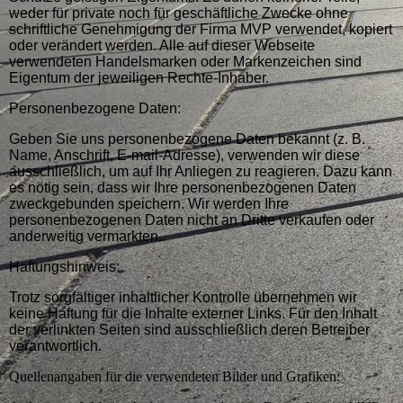
weder für private noch für geschäftliche Zwecke ohne
schriftliche Genehmigung der Firma MVP verwendet, kopiert
oder verändert werden. Alle auf dieser Webseite
verwendeten Handelsmarken oder Markenzeichen sind
Eigentum der jeweiligen Rechte-Inhaber.
Personenbezogene Daten:
Geben Sie uns personenbezogene Daten bekannt (z. B.
Name, Anschrift, E-mail-Adresse), verwenden wir diese
ausschließlich, um auf Ihr Anliegen zu reagieren. Dazu kann
es nötig sein, dass wir Ihre personenbezogenen Daten
zweckgebunden speichern. Wir werden Ihre
personenbezogenen Daten nicht an Dritte verkaufen oder
anderweitig vermarkten.
Haftungshinweis:
Trotz sorgfältiger inhaltlicher Kontrolle übernehmen wir
keine Haftung für die Inhalte externer Links. Für den Inhalt
der verlinkten Seiten sind ausschließlich deren Betreiber
verantwortlich.
Quellenangaben für die verwendeten Bilder und Grafiken: