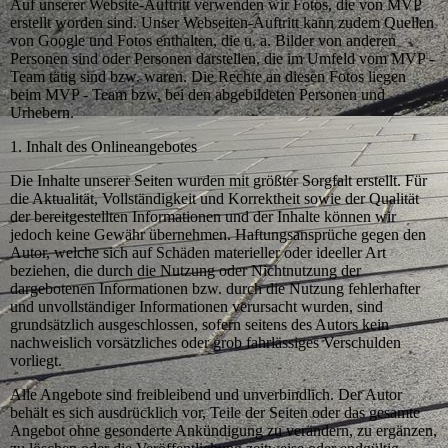
Auf unserer Website-Auftritt verwenden wir Fotos, die von MVP
erstellt worden sind. Unser Webseiten-Auftritt kann zudem Quellen
von Google und Fotos enthalten, die u. a. Bilder von anderen
Personen sind oder Personen darstellen, die im Umfeld vom MVP -
Team tätig sind bzw. waren. Die Rechte an diesen Fotos liegen
beim MVP - Team bzw. bei den abgebildeten Personen und
Urhebern.
1. Inhalt des Onlineangebotes
Die Inhalte unserer Seiten wurden mit größter Sorgfalt erstellt. Für
die Aktualität, Vollständigkeit und Korrektheit sowie der Qualität
der bereitgestellten Informationen und der Inhalte können wir
jedoch keine Gewähr übernehmen. Haftungsansprüche gegen den
Autor, welche sich auf Schäden materieller oder ideeller Art
beziehen, die durch die Nutzung oder Nichtnutzung der
dargebotenen Informationen bzw. durch die Nutzung fehlerhafter
und unvollständiger Informationen verursacht wurden, sind
grundsätzlich ausgeschlossen, sofern seitens des Autors kein
nachweislich vorsätzliches oder grob fahrlässiges Verschulden
vorliegt.
Alle Angebote sind freibleibend und unverbindlich. Der Autor
behält es sich ausdrücklich vor, Teile der Seiten oder das gesamte
Angebot ohne gesonderte Ankündigung zu verändern, zu ergänzen,