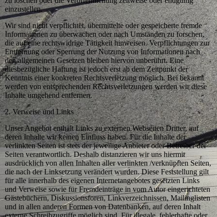
zu löschen oder die Veröffentlichung zeitweise oder endgültig
einzustellen.
Wir sind nicht verpflichtet, übermittelte oder gespeicherte fremde
Informationen zu überwachen oder nach Umständen zu forschen,
die auf eine rechtswidrige Tätigkeit hinweisen. Verpflichtungen zur
Entfernung oder Sperrung der Nutzung von Informationen nach
den allgemeinen Gesetzen bleiben hiervon unberührt. Eine
diesbezügliche Haftung ist jedoch erst ab dem Zeitpunkt der
Kenntnis einer konkreten Rechtsverletzung möglich. Bei bekannt
werden von entsprechenden Rechtsverletzungen werden wir diese
Inhalte umgehend entfernen.
2. Verweise und Links
Unser Angebot enthält Links zu externen Webseiten Dritter, auf
deren Inhalte wir keinen Einfluss haben. Für die Inhalte der
verlinkten Seiten ist stets der jeweilige Anbieter oder Betreiber der
Seiten verantwortlich. Deshalb distanzieren wir uns hiermit
ausdrücklich von allen Inhalten aller verlinkten /verknüpften Seiten,
die nach der Linksetzung verändert wurden. Diese Feststellung gilt
für alle innerhalb des eigenen Internetangebotes gesetzten Links
und Verweise sowie für Fremdeinträge in vom Autor eingerichteten
Gästebüchern, Diskussionsforen, Linkverzeichnissen, Mailinglisten
und in allen anderen Formen von Datenbanken, auf deren Inhalt
externe Schreibzugriffe möglich sind. Für illegale, fehlerhafte oder