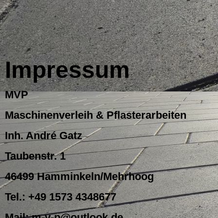
Impressum
MVP
Maschinenverleih & Pflasterarbeiten
Inh. André Gatz
Taubenstr. 1
46499 Hamminkeln/Mehrhoog
Tel.: +49 1573 4348677
Mail: m-v-p@outlook.de