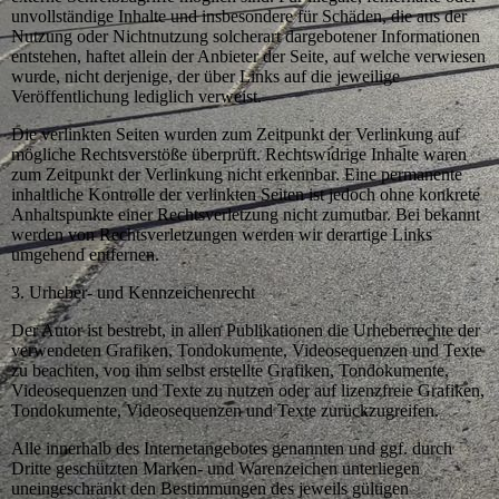
unvollständige Inhalte und insbesondere für Schäden, die aus der
Nutzung oder Nichtnutzung solcherart dargebotener Informationen
entstehen, haftet allein der Anbieter der Seite, auf welche verwiesen
wurde, nicht derjenige, der über Links auf die jeweilige
Veröffentlichung lediglich verweist.
Die verlinkten Seiten wurden zum Zeitpunkt der Verlinkung auf
mögliche Rechtsverstöße überprüft. Rechtswidrige Inhalte waren
zum Zeitpunkt der Verlinkung nicht erkennbar. Eine permanente
inhaltliche Kontrolle der verlinkten Seiten ist jedoch ohne konkrete
Anhaltspunkte einer Rechtsverletzung nicht zumutbar. Bei bekannt
werden von Rechtsverletzungen werden wir derartige Links
umgehend entfernen.
3. Urheber- und Kennzeichenrecht
Der Autor ist bestrebt, in allen Publikationen die Urheberrechte der
verwendeten Grafiken, Tondokumente, Videosequenzen und Texte
zu beachten, von ihm selbst erstellte Grafiken, Tondokumente,
Videosequenzen und Texte zu nutzen oder auf lizenzfreie Grafiken,
Tondokumente, Videosequenzen und Texte zurückzugreifen.
Alle innerhalb des Internetangebotes genannten und ggf. durch
Dritte geschützten Marken- und Warenzeichen unterliegen
uneingeschränkt den Bestimmungen des jeweils gültigen