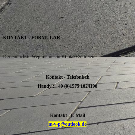
KONTAKT - FORMULAR
Der einfachste Weg mit uns in Kontakt zu treten.
Kontakt - Telefonisch
Handy : +49 (0)1575 1824198
Kontakt - E-Mail
m-v-p@outlook.de