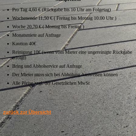
Pro Tag 4,60 € (Rückgabe bis 10 Uhr am Folgetag)
Wochenende 11,50 € ( Freitag bis Montag 10.00 Uhr )
Woche 20,70 € ( Montag bis Freitag )
Monatsmiete auf Anfrage
Kaution 40€
Reinigung 10€ (wenn vom Mieter eine ungereinigte Rückgabe
erfolgt)
Bring und Abholservice auf Anfrage
Der Mieter muss sich bei Abholung Ausweisen können
Alle Preise zzgl. der Gesetzlichen MwSt
zurück zur Übersicht