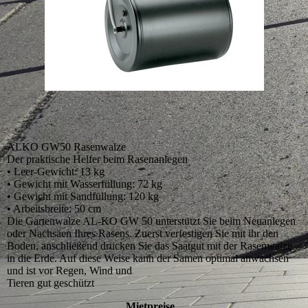
ALKO GW50 Rasenwalze
Der praktische Helfer beim Rasenanlegen
• Leer-Gewicht: 13 kg
• Gewicht mit Wasserfüllung: 72 kg
• Gewicht mit Sandfüllung: 120 kg
• Arbeitsbreite: 50 cm
Die Gartenwalze AL-KO GW 50 unterstützt Sie beim Neuanlegen
oder Nachsäen Ihres Rasens. Zuerst verfestigen Sie mit ihr den
Boden, anschließend drücken Sie das Saatgut mit der Rasenwalze
in die Erde. Auf diese Weise kann der Samen optimal anwachsen
und ist vor Regen, Wind und
Tieren gut geschützt
Mietpreise...